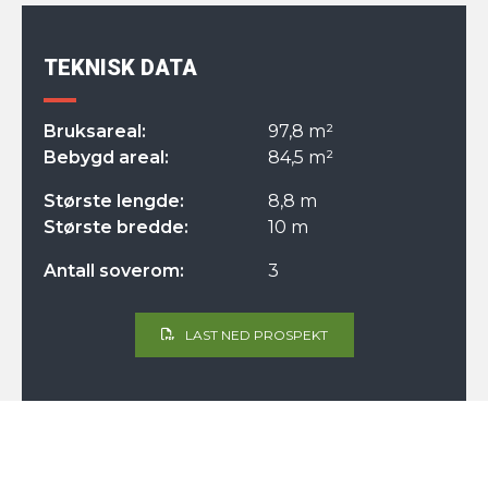
TEKNISK DATA
Bruksareal:
97,8 m²
Bebygd areal:
84,5 m²
Største lengde:
8,8 m
Største bredde:
10 m
Antall soverom:
3
LAST NED PROSPEKT