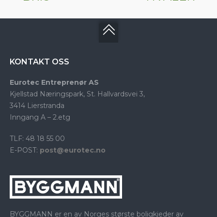
KONTAKT OSS
Eurotec Entreprenør AS
Kjellstad Næringspark, St. Hallvardsvei 3,
3414 Lierstranda
Inngang A – 2.etg
TLF: 48 18 55 00
E-POST:
post@eurotec.no
BYGGMANN er en av Norges største boligkjeder av