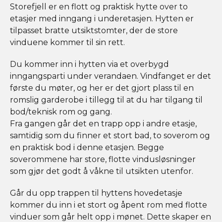
Storefjell er en flott og praktisk hytte over to
etasjer med inngang i underetasjen. Hytten er
tilpasset bratte utsiktstomter, der de store
vinduene kommer til sin rett.
Du kommer inn i hytten via et overbygd
inngangsparti under verandaen. Vindfanget er det
første du møter, og her er det gjort plass til en
romslig garderobe i tillegg til at du har tilgang til
bod/teknisk rom og gang.
Fra gangen går det en trapp opp i andre etasje,
samtidig som du finner et stort bad, to soverom og
en praktisk bod i denne etasjen. Begge
soverommene har store, flotte vindusløsninger
som gjør det godt å våkne til utsikten utenfor.
Går du opp trappen til hyttens hovedetasje
kommer du inn i et stort og åpent rom med flotte
vinduer som går helt opp i mønet. Dette skaper en