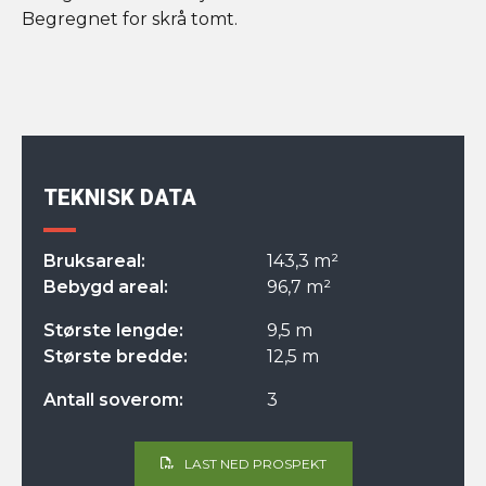
Begregnet for skrå tomt.
TEKNISK DATA
Bruksareal:
143,3 m²
Bebygd areal:
96,7 m²
Største lengde:
9,5 m
Største bredde:
12,5 m
Antall soverom:
3
LAST NED PROSPEKT