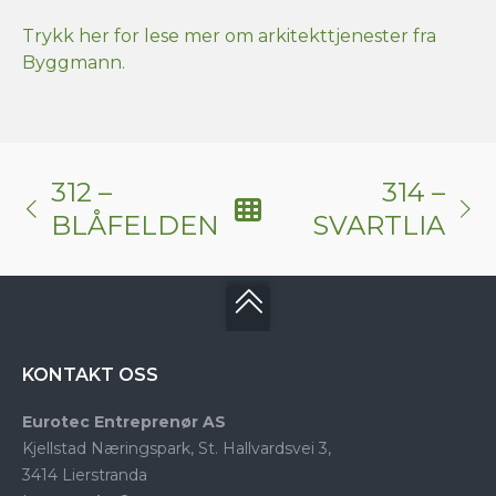
Trykk her for lese mer om arkitekttjenester fra
Byggmann.
312 –
314 –
BLÅFELDEN
SVARTLIA
KONTAKT OSS
Eurotec Entreprenør AS
Kjellstad Næringspark, St. Hallvardsvei 3,
3414 Lierstranda