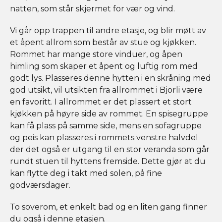
natten, som står skjermet for vær og vind.
Vi går opp trappen til andre etasje, og blir møtt av
et åpent allrom som består av stue og kjøkken.
Rommet har mange store vinduer, og åpen
himling som skaper et åpent og luftig rom med
godt lys. Plasseres denne hytten i en skråning med
god utsikt, vil utsikten fra allrommet i Bjorli være
en favoritt. I allrommet er det plassert et stort
kjøkken på høyre side av rommet. En spisegruppe
kan få plass på samme side, mens en sofagruppe
og peis kan plasseres i rommets venstre halvdel
der det også er utgang til en stor veranda som går
rundt stuen til hyttens fremside. Dette gjør at du
kan flytte deg i takt med solen, på fine
godværsdager.
To soverom, et enkelt bad og en liten gang finner
du også i denne etasjen.