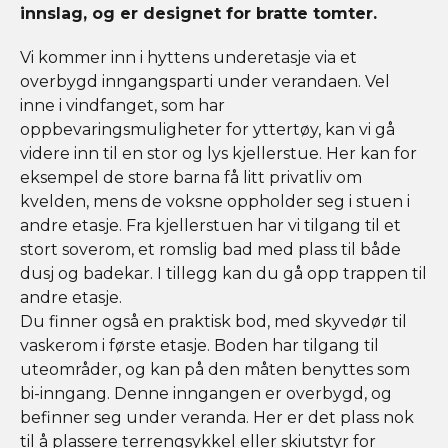
innslag, og er designet for bratte tomter.
Vi kommer inn i hyttens underetasje via et
overbygd inngangsparti under verandaen. Vel
inne i vindfanget, som har
oppbevaringsmuligheter for yttertøy, kan vi gå
videre inn til en stor og lys kjellerstue. Her kan for
eksempel de store barna få litt privatliv om
kvelden, mens de voksne oppholder seg i stuen i
andre etasje. Fra kjellerstuen har vi tilgang til et
stort soverom, et romslig bad med plass til både
dusj og badekar. I tillegg kan du gå opp trappen til
andre etasje.
Du finner også en praktisk bod, med skyvedør til
vaskerom i første etasje. Boden har tilgang til
uteområder, og kan på den måten benyttes som
bi-inngang. Denne inngangen er overbygd, og
befinner seg under veranda. Her er det plass nok
til å plassere terrengsykkel eller skiutstyr for