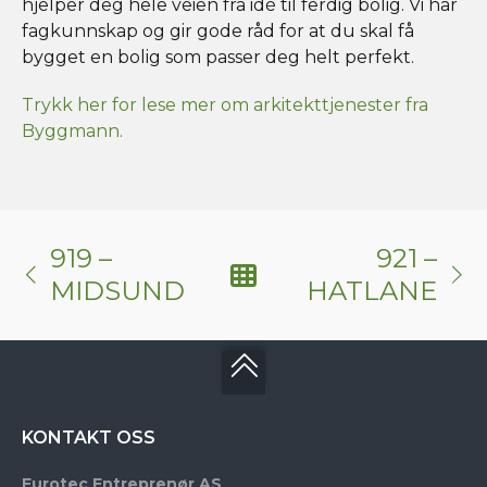
hjelper deg hele veien fra idé til ferdig bolig. Vi har
fagkunnskap og gir gode råd for at du skal få
bygget en bolig som passer deg helt perfekt.
Trykk her for lese mer om arkitekttjenester fra
Byggmann.
919 –
921 –
MIDSUND
HATLANE
KONTAKT OSS
Eurotec Entreprenør AS