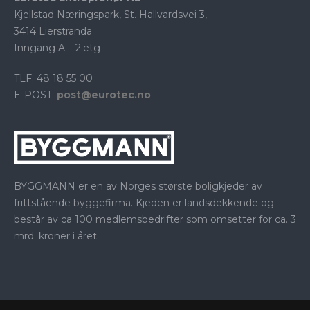
Kjellstad Næringspark, St. Hallvardsvei 3,
3414 Lierstranda
Inngang A – 2.etg
TLF: 48 18 55 00
E-POST:
post@eurotec.no
BYGGMANN er en av Norges største boligkjeder av
frittstående byggefirma. Kjeden er landsdekkende og
består av ca 100 medlemsbedrifter som omsetter for ca. 3
mrd. kroner i året.