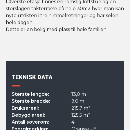
I øverste etasje finnes en romslig loftstue og en
storslagen takterrasse på hele 30m2 hvor man kan
nyte utsikten i tre himmelretninger og har solen
hele dagen.
Dette er en bolig med plass til hele familien.
TEKNISK DATA
Største lengde:
13,0 m
Største bredde:
9,0 m
Bruksareal:
215,7 m²
Bebygd areal:
125,5 m²
Antall soverom:
4
Energimerking:
Oransje - B