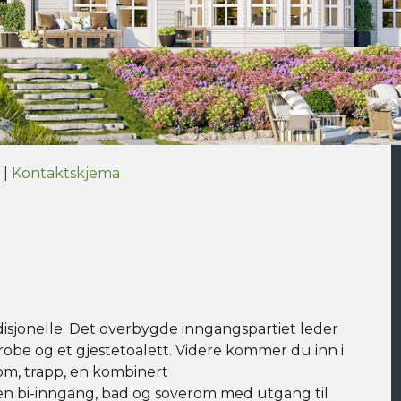
|
Kontaktskjema
adisjonelle. Det overbygde inngangspartiet leder
derobe og et gjestetoalett. Videre kommer du inn i
rom, trapp, en kombinert
n bi-inngang, bad og soverom med utgang til