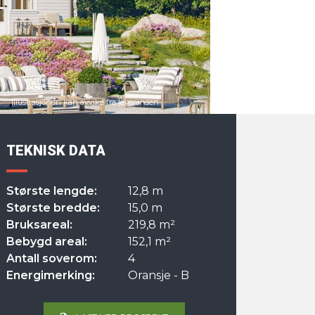
TEKNISK DATA
Største lengde:
12,8 m
Største bredde:
15,0 m
Bruksareal:
219,8 m²
Bebygd areal:
152,1 m²
Antall soverom:
4
Energimerking:
Oransje - B