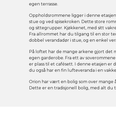
egen terrasse.
Oppholdsrommene ligger i denne etasjen
stue og ved spisekroken. Dette store romme
og sittegrupper. Kjøkkenet, med sitt vakr
Fra allrommet har du tilgang til en stor t
dobbel verandadør i stue, og en enkel ve
På loftet har de mange arkene gjort det m
egen garderobe. Fra ett av soverommene ha
er plass til et cafésett. I denne etasjen e
du også har en fin lufteveranda i en vakk
Orion har vært en bolig som over mange år
Dette er en tradisjonell bolig, med alt du 