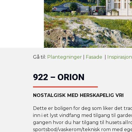
Gå til:
Plantegninger
|
Fasade
|
Inspirasjon
922 – ORION
NOSTALGISK MED HERSKAPELIG VRI
Dette er boligen for deg som liker det tr
inn i et lyst vindfang med tilgang til gar
gangen hvor du har tilgang til husets all
sportsbod/vaskerom/teknisk rom med ege