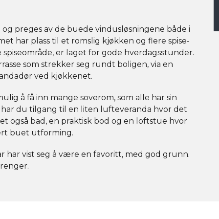
 og preges av de buede vindusløsningene både i
t har plass til et romslig kjøkken og flere spise-
e spiseområde, er laget for gode hverdagsstunder.
errasse som strekker seg rundt boligen, via en
randadør ved kjøkkenet.
ulig å få inn mange soverom, som alle har sin
r du tilgang til en liten lufteveranda hvor det
r det også bad, en praktisk bod og en loftstue hvor
ert buet utforming.
 har vist seg å være en favoritt, med god grunn.
trenger.