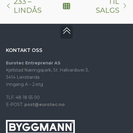
233 –
TIL
LINDÅS
SALGS
KONTAKT OSS
Eurotec Entreprenør AS
Kjellstad Næringspark, St. Hallvardsvei 3,
3414 Lierstranda
Inngang A – 2.etg
TLF: 48 18 55 00
E-POST:
post@eurotec.no