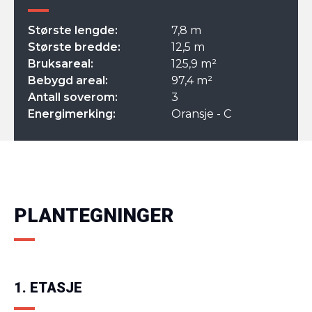
Største lengde:
7,8 m
Største bredde:
12,5 m
Bruksareal:
125,9 m²
Bebygd areal:
97,4 m²
Antall soverom:
3
Energimerking:
Oransje - C
PLANTEGNINGER
1. ETASJE