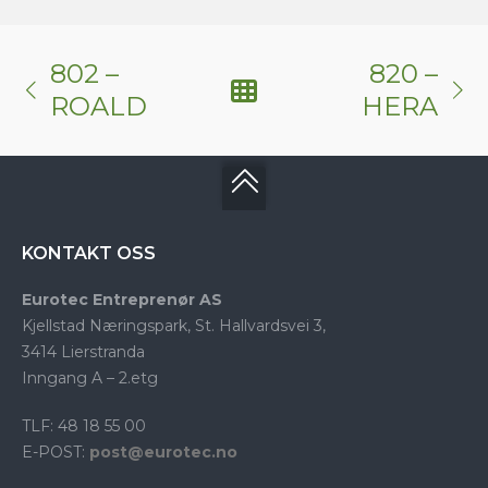
802 –
820 –
ROALD
HERA
KONTAKT OSS
Eurotec Entreprenør AS
Kjellstad Næringspark, St. Hallvardsvei 3,
3414 Lierstranda
Inngang A – 2.etg
TLF: 48 18 55 00
E-POST:
post@eurotec.no