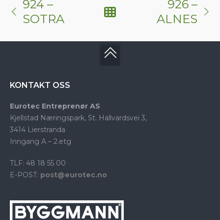
924 –
926 –
SOTRA
ALNES
KONTAKT OSS
Eurotec Entreprenør AS
Kjellstad Næringspark, St. Hallvardsvei 3,
3414 Lierstranda
Inngang A – 2.etg
TLF: 48 18 55 00
E-POST:
post@eurotec.no