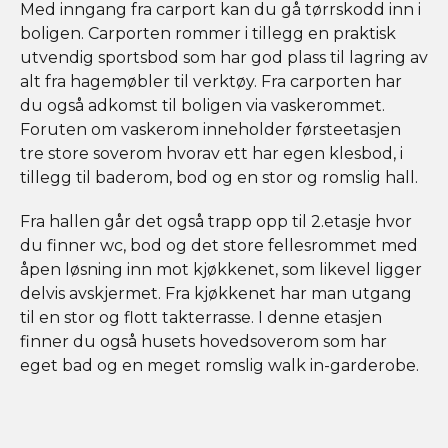
Med inngang fra carport kan du gå tørrskodd inn i
boligen. Carporten rommer i tillegg en praktisk
utvendig sportsbod som har god plass til lagring av
alt fra hagemøbler til verktøy. Fra carporten har
du også adkomst til boligen via vaskerommet.
Foruten om vaskerom inneholder førsteetasjen
tre store soverom hvorav ett har egen klesbod, i
tillegg til baderom, bod og en stor og romslig hall.
Fra hallen går det også trapp opp til 2.etasje hvor
du finner wc, bod og det store fellesrommet med
åpen løsning inn mot kjøkkenet, som likevel ligger
delvis avskjermet. Fra kjøkkenet har man utgang
til en stor og flott takterrasse. I denne etasjen
finner du også husets hovedsoverom som har
eget bad og en meget romslig walk in-garderobe.