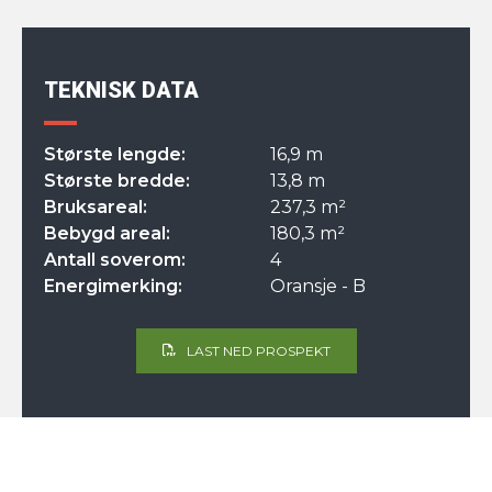
TEKNISK DATA
Største lengde:
16,9 m
Største bredde:
13,8 m
Bruksareal:
237,3 m²
Bebygd areal:
180,3 m²
Antall soverom:
4
Energimerking:
Oransje - B
LAST NED PROSPEKT